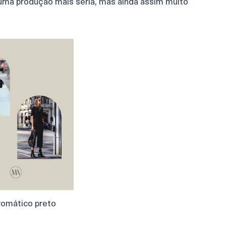
 uma produção mais séria, mas ainda assim muito
omático preto