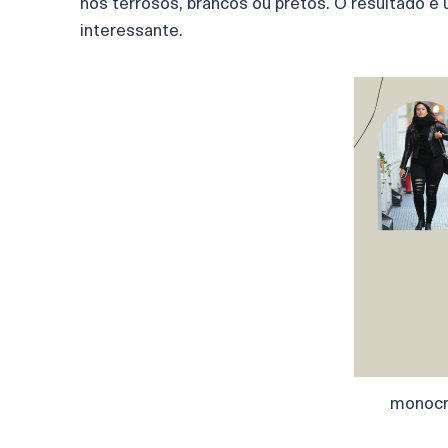
nos terrosos, brancos ou pretos. O resultado é
interessante.
monocr